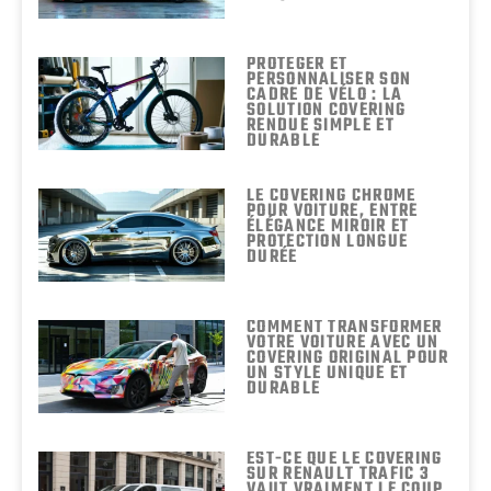
PROTÉGER ET
PERSONNALISER SON
CADRE DE VÉLO : LA
SOLUTION COVERING
RENDUE SIMPLE ET
DURABLE
LE COVERING CHROME
POUR VOITURE, ENTRE
ÉLÉGANCE MIROIR ET
PROTECTION LONGUE
DURÉE
COMMENT TRANSFORMER
VOTRE VOITURE AVEC UN
COVERING ORIGINAL POUR
UN STYLE UNIQUE ET
DURABLE
EST-CE QUE LE COVERING
SUR RENAULT TRAFIC 3
VAUT VRAIMENT LE COUP