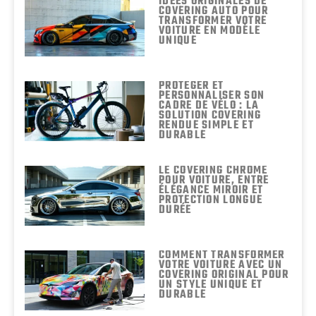
IDÉES ORIGINALES DE
COVERING AUTO POUR
TRANSFORMER VOTRE
VOITURE EN MODÈLE
UNIQUE
PROTÉGER ET
PERSONNALISER SON
CADRE DE VÉLO : LA
SOLUTION COVERING
RENDUE SIMPLE ET
DURABLE
LE COVERING CHROME
POUR VOITURE, ENTRE
ÉLÉGANCE MIROIR ET
PROTECTION LONGUE
DURÉE
COMMENT TRANSFORMER
VOTRE VOITURE AVEC UN
COVERING ORIGINAL POUR
UN STYLE UNIQUE ET
DURABLE