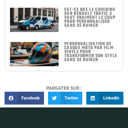
EST-CE QUE LE COVERING
SUR RENAULT TRAFIC 3
VAUT VRAIMENT LE COUP
POUR PERSONNALISER
SANS SE RUINER
PERSONNALISATION DE
CASQUE MOTO PAR FILM
VINYLE POUR
TRANSFORMER SON STYLE
SANS SE RUINER
PARGATER SUR :
Facebook
Twitter
LinkedIn