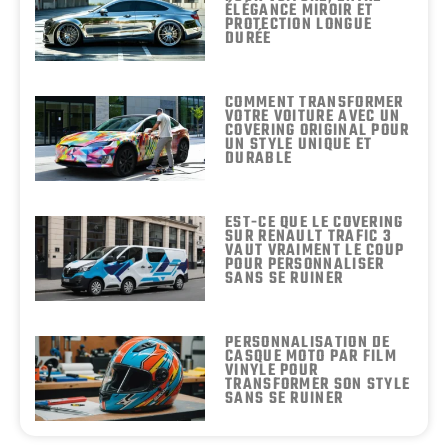
ÉLÉGANCE MIROIR ET
PROTECTION LONGUE
DURÉE
COMMENT TRANSFORMER
VOTRE VOITURE AVEC UN
COVERING ORIGINAL POUR
UN STYLE UNIQUE ET
DURABLE
EST-CE QUE LE COVERING
SUR RENAULT TRAFIC 3
VAUT VRAIMENT LE COUP
POUR PERSONNALISER
SANS SE RUINER
PERSONNALISATION DE
CASQUE MOTO PAR FILM
VINYLE POUR
TRANSFORMER SON STYLE
SANS SE RUINER