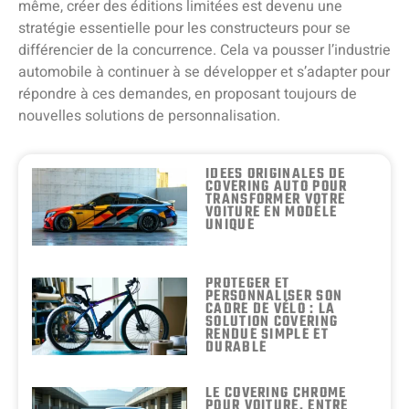
même, créer des éditions limitées est devenu une
stratégie essentielle pour les constructeurs pour se
différencier de la concurrence. Cela va pousser l’industrie
automobile à continuer à se développer et s’adapter pour
répondre à ces demandes, en proposant toujours de
nouvelles solutions de personnalisation.
IDÉES ORIGINALES DE
COVERING AUTO POUR
TRANSFORMER VOTRE
VOITURE EN MODÈLE
UNIQUE
PROTÉGER ET
PERSONNALISER SON
CADRE DE VÉLO : LA
SOLUTION COVERING
RENDUE SIMPLE ET
DURABLE
LE COVERING CHROME
POUR VOITURE, ENTRE