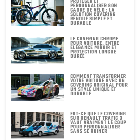
PROTÉGER ET
PERSONNALISER SON
CADRE DE VÉLO : LA
SOLUTION COVERING
RENDUE SIMPLE ET
DURABLE
LE COVERING CHROME
POUR VOITURE, ENTRE
ÉLÉGANCE MIROIR ET
PROTECTION LONGUE
DURÉE
COMMENT TRANSFORMER
VOTRE VOITURE AVEC UN
COVERING ORIGINAL POUR
UN STYLE UNIQUE ET
DURABLE
EST-CE QUE LE COVERING
SUR RENAULT TRAFIC 3
VAUT VRAIMENT LE COUP
POUR PERSONNALISER
SANS SE RUINER