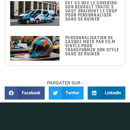
EST-CE QUE LE COVERING
SUR RENAULT TRAFIC 3
VAUT VRAIMENT LE COUP
POUR PERSONNALISER
SANS SE RUINER
PERSONNALISATION DE
CASQUE MOTO PAR FILM
VINYLE POUR
TRANSFORMER SON STYLE
SANS SE RUINER
PARGATER SUR :
Facebook
Twitter
LinkedIn