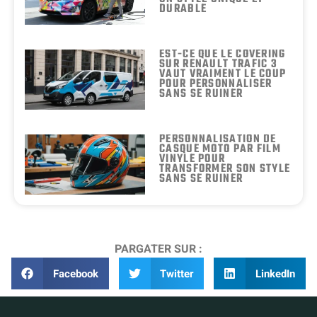
DURABLE
EST-CE QUE LE COVERING
SUR RENAULT TRAFIC 3
VAUT VRAIMENT LE COUP
POUR PERSONNALISER
SANS SE RUINER
PERSONNALISATION DE
CASQUE MOTO PAR FILM
VINYLE POUR
TRANSFORMER SON STYLE
SANS SE RUINER
PARGATER SUR :
Facebook
Twitter
LinkedIn