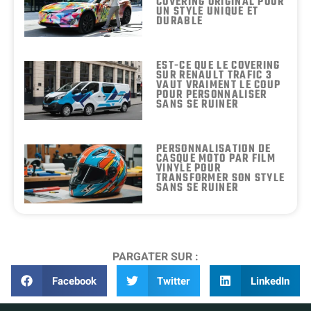
COVERING ORIGINAL POUR
UN STYLE UNIQUE ET
DURABLE
EST-CE QUE LE COVERING
SUR RENAULT TRAFIC 3
VAUT VRAIMENT LE COUP
POUR PERSONNALISER
SANS SE RUINER
PERSONNALISATION DE
CASQUE MOTO PAR FILM
VINYLE POUR
TRANSFORMER SON STYLE
SANS SE RUINER
PARGATER SUR :
Facebook
Twitter
LinkedIn