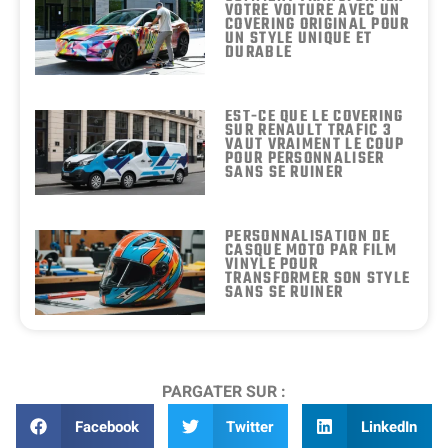
VOTRE VOITURE AVEC UN
COVERING ORIGINAL POUR
UN STYLE UNIQUE ET
DURABLE
EST-CE QUE LE COVERING
SUR RENAULT TRAFIC 3
VAUT VRAIMENT LE COUP
POUR PERSONNALISER
SANS SE RUINER
PERSONNALISATION DE
CASQUE MOTO PAR FILM
VINYLE POUR
TRANSFORMER SON STYLE
SANS SE RUINER
PARGATER SUR :
Facebook
Twitter
LinkedIn