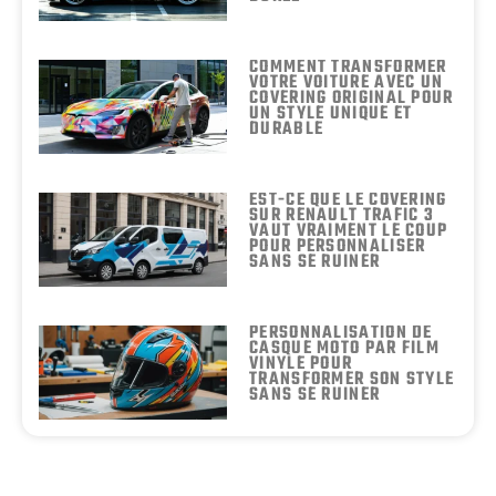
COMMENT TRANSFORMER
VOTRE VOITURE AVEC UN
COVERING ORIGINAL POUR
UN STYLE UNIQUE ET
DURABLE
EST-CE QUE LE COVERING
SUR RENAULT TRAFIC 3
VAUT VRAIMENT LE COUP
POUR PERSONNALISER
SANS SE RUINER
PERSONNALISATION DE
CASQUE MOTO PAR FILM
VINYLE POUR
TRANSFORMER SON STYLE
SANS SE RUINER