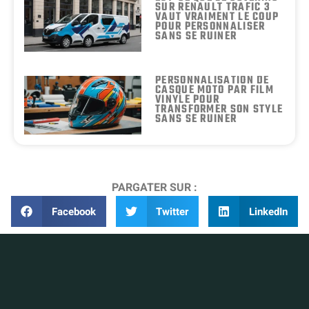
SUR RENAULT TRAFIC 3
VAUT VRAIMENT LE COUP
POUR PERSONNALISER
SANS SE RUINER
PERSONNALISATION DE
CASQUE MOTO PAR FILM
VINYLE POUR
TRANSFORMER SON STYLE
SANS SE RUINER
PARGATER SUR :
Facebook
Twitter
LinkedIn